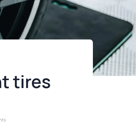
t tires
nts