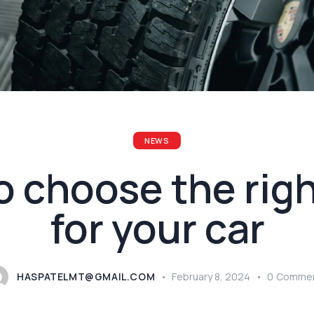
NEWS
 choose the righ
for your car
HASPATELMT@GMAIL.COM
February 8, 2024
0
Comme