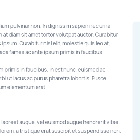
 diam pulvinar non. In dignissim sapien nec urna
m at diam sit amet tortor volutpat auctor. Curabitur
psum. Curabitur nisl elit, molestie quis leo at,
ada fames ac ante ipsum primis in faucibus.
 primis in faucibus. In est nunc, euismod ac
i ut lacus ac purus pharetra lobortis. Fusce
ipsum elementum erat.
laoreet augue, vel euismod augue hendrerit vitae.
 lorem, a tristique erat suscipit et suspendisse non.