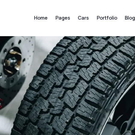
Home
Pages
Cars
Portfolio
Blo
Home
Pages
Cars
Portfol