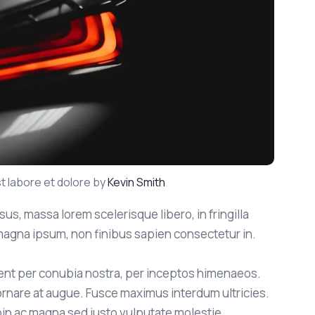
t labore et dolore by
Kevin Smith
sus, massa lorem scelerisque libero, in fringilla
agna ipsum, non finibus sapien consectetur in.
quent per conubia nostra, per inceptos himenaeos.
ornare at augue. Fusce maximus interdum ultricies.
roin ac magna sed justo vulputate molestie.