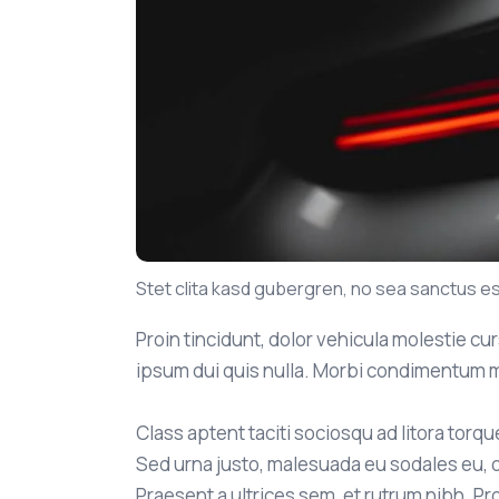
Stet clita kasd gubergren, no sea sanctus es
Proin tincidunt, dolor vehicula molestie cur
ipsum dui quis nulla. Morbi condimentum m
Class aptent taciti sociosqu ad litora tor
Sed urna justo, malesuada eu sodales eu, 
Praesent a ultrices sem, et rutrum nibh. P