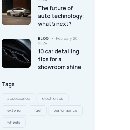
The future of
auto technology:
what’s next?
BLOG
February 20,
2024
10 car detailing
tips for a
showroom shine
Tags
accessories
electronics
exterior
fuel
performance
wheels