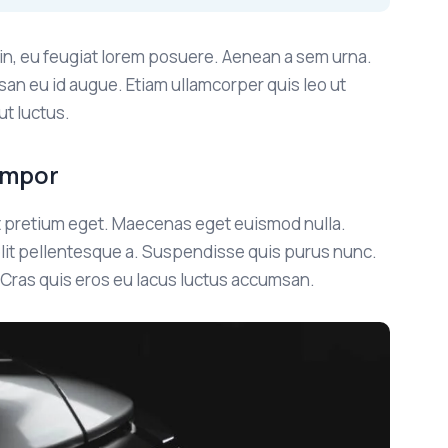
udin, eu feugiat lorem posuere. Aenean a sem urna.
san eu id augue. Etiam ullamcorper quis leo ut
t luctus.
empor
at pretium eget. Maecenas eget euismod nulla.
velit pellentesque a. Suspendisse quis purus nunc.
 Cras quis eros eu lacus luctus accumsan.