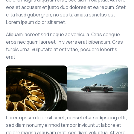
eos et accusam et justo duo dolores et ea rebum. Stet
clita kasd gubergren, no sea takimata sanctus est
Lorem ipsum dolor sit amet.
Aliquam laoreet sed neque ac vehicula. Cras congue
eros nec quam laoreet, in viverra erat bibendum. Cras
turpis urna, vulputate at est vitae, posuere lobortis
erat.
Lorem ipsum dolor sit amet, consetetur sadipscing elitr,
sed diam nonumy eirmod tempor invidunt ut labore et
dolore magna aliquyam erat, sed diam voluptua. At vero