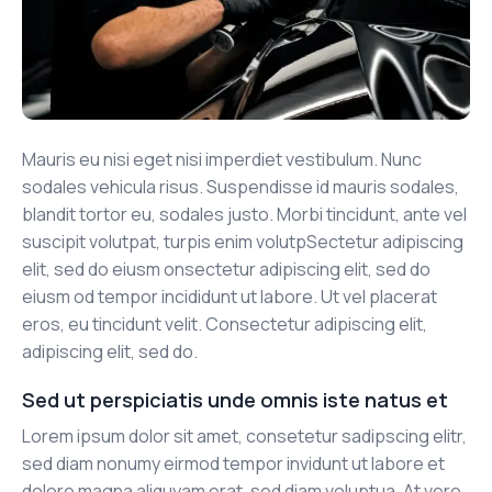
Mauris eu nisi eget nisi imperdiet vestibulum. Nunc
sodales vehicula risus. Suspendisse id mauris sodales,
blandit tortor eu, sodales justo. Morbi tincidunt, ante vel
suscipit volutpat, turpis enim volutpSectetur adipiscing
elit, sed do eiusm onsectetur adipiscing elit, sed do
eiusm od tempor incididunt ut labore. Ut vel placerat
eros, eu tincidunt velit. Consectetur adipiscing elit,
adipiscing elit, sed do.
Sed ut perspiciatis unde omnis iste natus et
Lorem ipsum dolor sit amet, consetetur sadipscing elitr,
sed diam nonumy eirmod tempor invidunt ut labore et
dolore magna aliquyam erat, sed diam voluptua. At vero