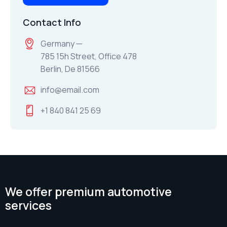
Contact Info
Germany —
785 15h Street, Office 478
Berlin, De 81566
info@email.com
+1 840 841 25 69
We offer premium automotive
services