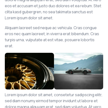
eos et accusam et justo duo dolores et ea rebum. Stet
clita kasd gubergren, no sea takimata sanctus est
Lorem ipsum dolor sit amet.
Aliquam laoreet sed neque ac vehicula. Cras congue
eros nec quam laoreet, in viverra erat bibendum. Cras
turpis urna, vulputate at est vitae, posuere lobortis
erat.
Lorem ipsum dolor sit amet, consetetur sadipscing elitr,
sed diam nonumy eirmod tempor invidunt ut labore et
dolore magna aliquyam erat, sed diam voluptua. At vero