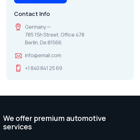
Contact Info
Germany —
785 15h Street, Office 478
Berlin, De 81566
info@email.com
+1 840 841 25 69
We offer premium automotive
services