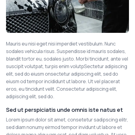
Mauris eu nisi eget nisi imperdiet vestibulum. Nunc
sodales vehicula risus. Suspendisse id mauris sodales,
blandit tortor eu, sodales justo. Morbi tincidunt, ante vel
suscipit volutpat, turpis enim volutpSectetur adipiscing
elit, sed do eiusm onsectetur adipiscing elit, sed do
eiusm od tempor incididunt ut labore. Ut vel placerat
eros, eu tincidunt velit. Consectetur adipiscing elit,
adipiscing elit, sed do.
Sed ut perspiciatis unde omnis iste natus et
Lorem ipsum dolor sit amet, consetetur sadipscing elitr,
sed diam nonumy eirmod tempor invidunt ut labore et
dolore magna aliquyam erat, sed diam voluptua. At vero