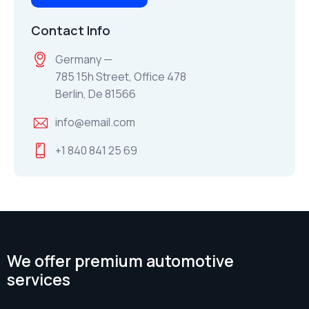
Contact Info
Germany —
785 15h Street, Office 478
Berlin, De 81566
info@email.com
+1 840 841 25 69
We offer premium automotive
services