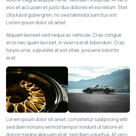
eos et accusam et justo duo dolores et ea rebum. Stet
clita kasd gubergren, no sea takimata sanctus est
Lorem ipsum dolor sit amet.
Aliquam laoreet sed neque ac vehicula. Cras congue
eros nec quam laoreet, in viverra erat bibendum. Cras
turpis urna, vulputate at est vitae, posuere lobortis
erat.
Lorem ipsum dolor sit amet, consetetur sadipscing elitr,
sed diam nonumy eirmod tempor invidunt ut labore et
dolore magna aliquyam erat, sed diam voluptua. At vero